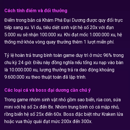
Cách tính điểm và đổi thưởng
Điểm trong bắn cá Khám Phá Đại Dương được quy đổi trực
tiếp sang xu. Ví dụ, tiêu diệt sinh vật hệ số 20x với đạn
5.000 xu sẽ nhận 100.000 xu. Khi đạt mốc 1.000.000 xu, hệ
thống mở khóa vòng quay thưởng thêm 1 lượt miễn phí.
Tỷ lệ hoàn trả trung bình toàn game duy trì ở mức 96% trong
chu kỳ 24 giờ. Điều này đồng nghĩa nếu tổng xu nạp vào bàn
là 10.000.000 xu, lượng thưởng trả ra dao động khoảng
9.600.000 xu theo thuật toán đã lập trình.
Các loại cá và boss đại dương cần chú ý
Trong game nhóm sinh vật nhỏ gồm sao biển, rùa con, sứa
mini với hệ số 2x đến 8x. Nhóm trung bình có cá mập nhỏ,
rồng biển hệ số 25x đến 60x. Boss đặc biệt như Kraken lửa
hoặc vua thủy quái đạt mức 200x đến 300x.