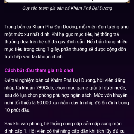
Quy tắc tham gia săn cá Khám Phá Đại Dương
Trong bắn cá Khám Phá Đại Dương, mỗi viên đạn tương ứng
một mức xu nhất định. Khi hạ gục mục tiêu, hệ thống trả
thưởng dựa trên hệ số đã quy định sẵn. Nếu bắn trúng nhiều
mục tiêu trong cùng 1 giây, phần thưởng sẽ được cộng dồn
trực tiếp vào tài khoản chính.
Cách bắt đầu tham gia trò chơi
Để trải nghiệm bắn cá Khám Phá Đại Dương, hội viên đăng
nhập tài khoản 789Club, chọn mục game giải trí dưới nước,
sau đó lựa chọn phòng phù hợp ngân sách. Mức vốn khuyến
nghị tối thiểu là 50.000 xu nhằm duy trì nhịp độ ổn định trong
10 phút đầu.
Sau khi vào phòng, hệ thống cung cấp sẵn cấp súng mặc
định cấp 1. Hội viên có thể nâng cấp dần khi tích lũy đủ xu.