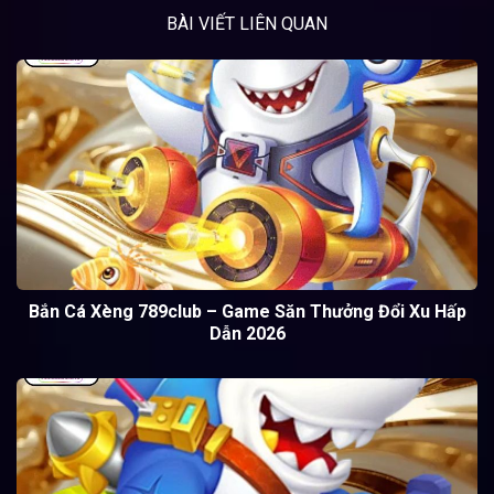
BÀI VIẾT LIÊN QUAN
Bắn Cá Xèng 789club – Game Săn Thưởng Đổi Xu Hấp
Dẫn 2026