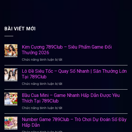
BÀI VIẾT MỚI
Kim Cương 789Club – Siêu Phẩm Game Đổi
Thưởng 2026
Chức năng bình luận bị tắt
ở
Kim
Cương
Lô Đề Siêu Tốc – Quay Số Nhanh | Săn Thưởng Lớn
789Club
Tại 789Club
–
Chức năng bình luận bị tắt
ở
Siêu
Lô
Phẩm
Đề
Bầu Cua Mini – Game Nhanh Hấp Dẫn Được Yêu
Game
Siêu
Đổi
Thích Tại 789Club
Tốc
Thưởng
Chức năng bình luận bị tắt
ở
–
2026
Bầu
Quay
Cua
Number Game 789Club – Trò Chơi Dự Đoán Số Đầy
Số
Mini
Nhanh
Hấp Dẫn
–
|