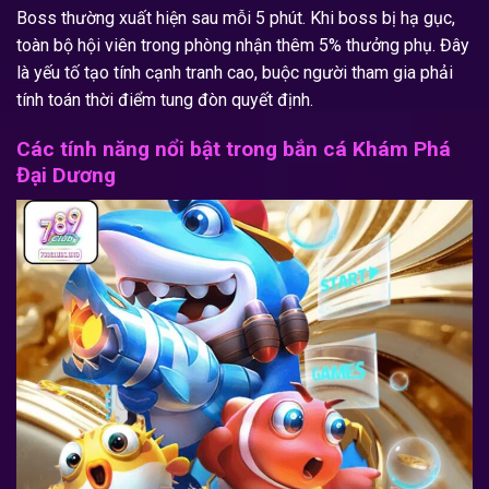
Boss thường xuất hiện sau mỗi 5 phút. Khi boss bị hạ gục,
toàn bộ hội viên trong phòng nhận thêm 5% thưởng phụ. Đây
là yếu tố tạo tính cạnh tranh cao, buộc người tham gia phải
tính toán thời điểm tung đòn quyết định.
Các tính năng nổi bật trong bắn cá Khám Phá
Đại Dương