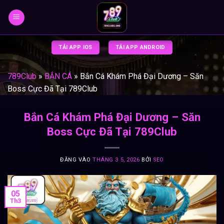
Bỏ
qua
nội
dung
TẢI APP IOS
TẢI APP ANDROID
789Club
»
BẮN CÁ
»
Bắn Cá Khám Phá Đại Dương – Săn
Boss Cực Đã Tại 789Club
Bắn Cá Khám Phá Đại Dương – Săn
Boss Cực Đã Tại 789Club
ĐĂNG VÀO
THÁNG 3 5, 2026
BỞI
SEO
05
Th3