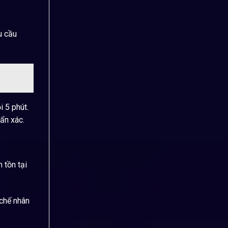
u cầu
i 5 phút.
ẩn xác.
 tồn tại
 chế nhân