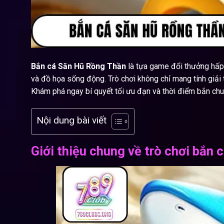
Bắn cá Săn Hũ Rồng Thần
là tựa game đổi thưởng hấp
và đồ họa sống động. Trò chơi không chỉ mang tính giải t
Khám phá ngay bí quyết tối ưu đạn và thời điểm bắn chu
Nội dung bài viết
Giới thiệu chung về trò chơi bắn