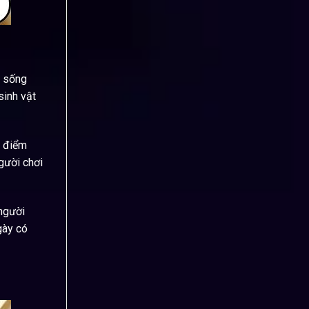
a sống
sinh vật
y điểm
gười chơi
 người
gày có