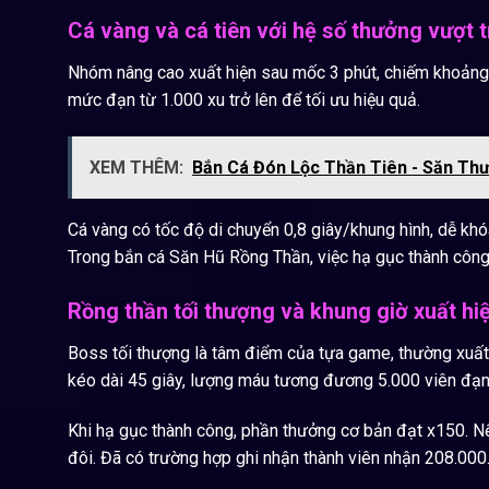
Cá vàng và cá tiên với hệ số thưởng vượt t
Nhóm nâng cao xuất hiện sau mốc 3 phút, chiếm khoảng
mức đạn từ 1.000 xu trở lên để tối ưu hiệu quả.
XEM THÊM:
Bắn Cá Đón Lộc Thần Tiên - Săn T
Cá vàng có tốc độ di chuyển 0,8 giây/khung hình, dễ khóa
Trong bắn cá Săn Hũ Rồng Thần, việc hạ gục thành công 
Rồng thần tối thượng và khung giờ xuất hi
Boss tối thượng là tâm điểm của tựa game, thường xuất h
kéo dài 45 giây, lượng máu tương đương 5.000 viên đạn
Khi hạ gục thành công, phần thưởng cơ bản đạt x150. Nế
đôi. Đã có trường hợp ghi nhận thành viên nhận 208.000.