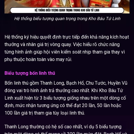
Hệ thống biểu tượng quan trọng trong Kho Báu Tứ Linh
Hệ thống ký hiệu quyết định trực tiếp đến khả năng kích hoạt
thưởng và nhân giá trị vòng quay. Việc hiểu rõ chức năng
từng hình ảnh giúp hội viên kiểm soát nhịp tham gia thay vì
phụ thuộc hoàn toàn vào may rủi.
Biểu tượng bốn linh thú
Bốn linh thú gồm Thanh Long, Bạch Hổ, Chu Tước, Huyền Vũ
đóng vai trò hình ảnh trả thưởng cao nhất. Khi Kho Báu Tứ
Linh xuất hiện từ 3 biểu tượng giống nhau trên một dòng cố
định, mức nhận tương ứng có thể đạt 20 lần, 50 lần hoặc
100 lần giá trị tham gia tùy loại linh thú.
Thanh Long thường có hệ số cao nhất, ví dụ 5 biểu tượng