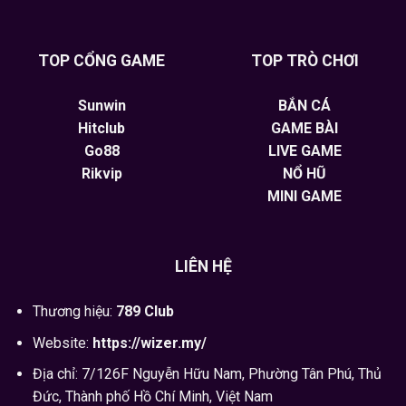
TOP CỔNG GAME
TOP TRÒ CHƠI
Sunwin
BẮN CÁ
Hitclub
GAME BÀI
Go88
LIVE GAME
Rikvip
NỔ HŨ
MINI GAME
LIÊN HỆ
Thương hiệu:
789 Club
Website:
https://wizer.my/
Địa chỉ: 7/126F Nguyễn Hữu Nam, Phường Tân Phú, Thủ
Đức, Thành phố Hồ Chí Minh, Việt Nam