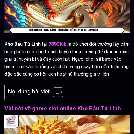
Kho Báu Tứ Linh
tại
789Club
là trò chơi đổi thưởng lấy cảm
hứng từ hình tượng tứ linh huyền thoại, mang đến không gian
giải trí huyền bí và đầy cuốn hút. Người chơi sẽ bước vào
hành trình săn thưởng với nhiều vòng quay hấp dẫn, hiệu ứng
đặc sắc cùng cơ hội kích hoạt hũ thưởng giá trị lớn.
Nội dung bài viết
Vài nét về game slot online Kho Báu Tứ Linh