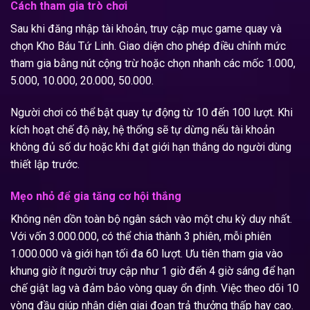
Cách tham gia trò chơi
Sau khi đăng nhập tài khoản, truy cập mục game quay và
chọn Kho Báu Tứ Linh. Giao diện cho phép điều chỉnh mức
tham gia bằng nút cộng trừ hoặc chọn nhanh các mốc 1.000,
5.000, 10.000, 20.000, 50.000.
Người chơi có thể bật quay tự động từ 10 đến 100 lượt. Khi
kích hoạt chế độ này, hệ thống sẽ tự dừng nếu tài khoản
không đủ số dư hoặc khi đạt giới hạn thắng do người dùng
thiết lập trước.
Mẹo nhỏ để gia tăng cơ hội thắng
Không nên dồn toàn bộ ngân sách vào một chu kỳ duy nhất.
Với vốn 3.000.000, có thể chia thành 3 phiên, mỗi phiên
1.000.000 và giới hạn tối đa 60 lượt. Ưu tiên tham gia vào
khung giờ ít người truy cập như 1 giờ đến 4 giờ sáng để hạn
chế giật lag và đảm bảo vòng quay ổn định. Việc theo dõi 10
vòng đầu giúp nhận diện giai đoạn trả thưởng thấp hay cao.