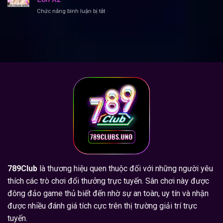
–
Được
789Club
Chức năng bình luận bị tắt
ở
Trò
Yêu
Keno
Chơi
Thích
789Club
Dự
Tại
–
Đoán
789Club
Dự
Số
Đoán
Đầy
Số
Hấp
Nhanh
Dẫn
|
Cơ
Hội
Trúng
Lớn
X2
789Club
là thương hiệu quen thuộc đối với những người yêu
thích các trò chơi đổi thưởng trực tuyến. Sân chơi này được
đông đảo game thủ biết đến nhờ sự an toàn, uy tín và nhận
được nhiều đánh giá tích cực trên thị trường giải trí trực
tuyến.