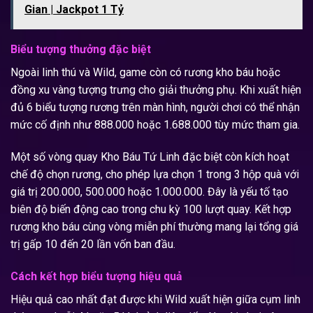
Gian | Jackpot 1 Tỷ
Biểu tượng thưởng đặc biệt
Ngoài linh thú và Wild, game còn có rương kho báu hoặc
đồng xu vàng tượng trưng cho giải thưởng phụ. Khi xuất hiện
đủ 6 biểu tượng rương trên màn hình, người chơi có thể nhận
mức cố định như 888.000 hoặc 1.688.000 tùy mức tham gia.
Một số vòng quay Kho Báu Tứ Linh đặc biệt còn kích hoạt
chế độ chọn rương, cho phép lựa chọn 1 trong 3 hộp quà với
giá trị 200.000, 500.000 hoặc 1.000.000. Đây là yếu tố tạo
biên độ biến động cao trong chu kỳ 100 lượt quay. Kết hợp
rương kho báu cùng vòng miễn phí thường mang lại tổng giá
trị gấp 10 đến 20 lần vốn ban đầu.
Cách kết hợp biểu tượng hiệu quả
Hiệu quả cao nhất đạt được khi Wild xuất hiện giữa cụm linh