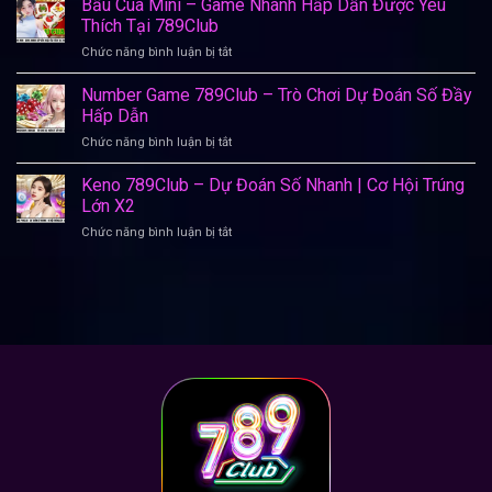
Bầu Cua Mini – Game Nhanh Hấp Dẫn Được Yêu
Game
Siêu
Đổi
Thích Tại 789Club
Tốc
Thưởng
Chức năng bình luận bị tắt
ở
–
2026
Bầu
Quay
Cua
Number Game 789Club – Trò Chơi Dự Đoán Số Đầy
Số
Mini
Nhanh
Hấp Dẫn
–
|
Chức năng bình luận bị tắt
ở
Game
Săn
Number
Nhanh
Thưởng
Game
Keno 789Club – Dự Đoán Số Nhanh | Cơ Hội Trúng
Hấp
Lớn
789Club
Dẫn
Lớn X2
Tại
–
Được
789Club
Chức năng bình luận bị tắt
ở
Trò
Yêu
Keno
Chơi
Thích
789Club
Dự
Tại
–
Đoán
789Club
Dự
Số
Đoán
Đầy
Số
Hấp
Nhanh
Dẫn
|
Cơ
Hội
Trúng
Lớn
X2