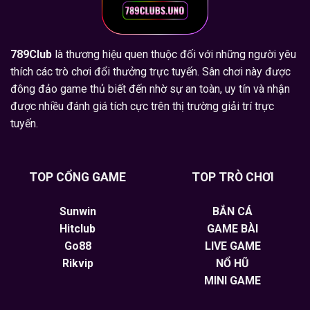
789Club
là thương hiệu quen thuộc đối với những người yêu
thích các trò chơi đổi thưởng trực tuyến. Sân chơi này được
đông đảo game thủ biết đến nhờ sự an toàn, uy tín và nhận
được nhiều đánh giá tích cực trên thị trường giải trí trực
tuyến.
TOP CỔNG GAME
TOP TRÒ CHƠI
Sunwin
BẮN CÁ
Hitclub
GAME BÀI
Go88
LIVE GAME
Rikvip
NỔ HŨ
MINI GAME