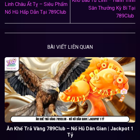
Kho Báu Tứ Linh – Hành Trình
Linh Châu Ất Tỵ – Siêu Phẩm
Săn Thưởng Kỳ Bí Tại
Nổ Hũ Hấp Dẫn Tại 789Club
789Club
BÀI VIẾT LIÊN QUAN
Ăn Khế Trả Vàng 789Club – Nổ Hũ Dân Gian | Jackpot 1
Tỷ