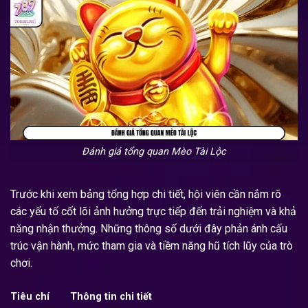
Đánh giá tổng quan Mèo Tài Lộc
Trước khi xem bảng tổng hợp chi tiết, hội viên cần nắm rõ
các yếu tố cốt lõi ảnh hưởng trực tiếp đến trải nghiệm và khả
năng nhận thưởng. Những thông số dưới đây phản ánh cấu
trúc vận hành, mức tham gia và tiềm năng hũ tích lũy của trò
chơi.
Tiêu chí
Thông tin chi tiết