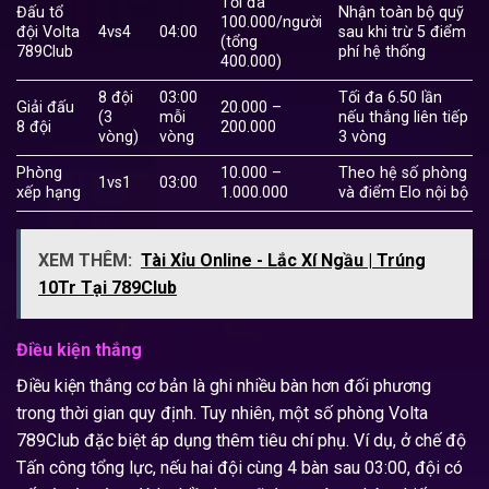
Tối đa
Đấu tổ
Nhận toàn bộ quỹ
100.000/người
đội Volta
4vs4
04:00
sau khi trừ 5 điểm
(tổng
789Club
phí hệ thống
400.000)
8 đội
03:00
Tối đa 6.50 lần
Giải đấu
20.000 –
(3
mỗi
nếu thắng liên tiếp
8 đội
200.000
vòng)
vòng
3 vòng
Phòng
10.000 –
Theo hệ số phòng
1vs1
03:00
xếp hạng
1.000.000
và điểm Elo nội bộ
XEM THÊM:
Tài Xỉu Online - Lắc Xí Ngầu | Trúng
10Tr Tại 789Club
Điều kiện thắng
Điều kiện thắng cơ bản là ghi nhiều bàn hơn đối phương
trong thời gian quy định. Tuy nhiên, một số phòng Volta
789Club đặc biệt áp dụng thêm tiêu chí phụ. Ví dụ, ở chế độ
Tấn công tổng lực, nếu hai đội cùng 4 bàn sau 03:00, đội có