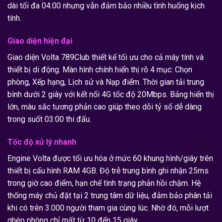
dài tối đa 04:00 nhưng vẫn đảm bảo nhiều tình huống kịch
tính.
Giao diện hiện đại
Giao diện Volta 789Club thiết kế tối ưu cho cả máy tính và
thiết bị di động. Màn hình chính hiển thị rõ 4 mục: Chọn
phòng, Xếp hạng, Lịch sử và Nạp điểm. Thời gian tải trung
bình dưới 2 giây với kết nối 4G tốc độ 20Mbps. Bảng hiển thị
lớn, màu sắc tương phản cao giúp theo dõi tỷ số dễ dàng
trong suốt 03:00 thi đấu.
Tốc độ xử lý nhanh
Engine Volta được tối ưu hóa ở mức 60 khung hình/giây trên
thiết bị cấu hình RAM 4GB. Độ trễ trung bình ghi nhận 25ms
trong giờ cao điểm, hạn chế tình trạng phản hồi chậm. Hệ
thống máy chủ đặt tại 2 trung tâm dữ liệu, đảm bảo phân tải
khi có trên 3.000 người tham gia cùng lúc. Nhờ đó, mỗi lượt
ghép phòng chỉ mất từ 10 đến 15 giây.