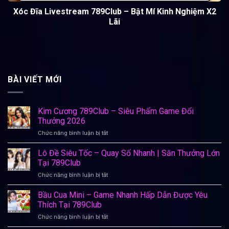
Xóc Đĩa Livestream 789Club – Bật Mí Kinh Nghiệm X2
Lãi
BÀI VIẾT MỚI
Kim Cương 789Club – Siêu Phẩm Game Đổi
Thưởng 2026
Chức năng bình luận bị tắt
ở
Kim
Cương
Lô Đề Siêu Tốc – Quay Số Nhanh | Săn Thưởng Lớn
789Club
Tại 789Club
–
Chức năng bình luận bị tắt
ở
Siêu
Lô
Phẩm
Đề
Bầu Cua Mini – Game Nhanh Hấp Dẫn Được Yêu
Game
Siêu
Đổi
Thích Tại 789Club
Tốc
Thưởng
Chức năng bình luận bị tắt
ở
–
2026
Bầu
Quay