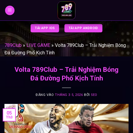
Bỏ
qua
nội
dung
TẢI APP IOS
TẢI APP ANDROID
789Club
»
LIVE GAME
»
Volta 789Club – Trải Nghiệm Bóng
Đá Đường Phố Kịch Tính
Volta 789Club – Trải Nghiệm Bóng
Đá Đường Phố Kịch Tính
ĐĂNG VÀO
THÁNG 3 5, 2026
BỞI
SEO
05
Th3