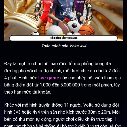
Toàn cảnh sân Volta 4v4
Đây là một trò chơi thể thao điện tử mô phỏng bóng đá
đường phố với nhịp độ nhanh, mỗi lượt chỉ kéo dài từ 2 đến
4 phút. Hình thức
live game
này cho phép hội viên tham gia
bằng điểm đặt từ 1.000 đến 5.000.000 trong một phiên, tùy
theo hạn mức tài khoản.
Khác với mô hình truyền thống 11 người, Volta sử dụng đội
hình 3v3 hoặc 4v4 trên sân nhỏ kích thước 30m x 20m. Mỗi
bên có thủ môn tự động, người chơi điều khiển trực tiếp 1
nhân vật chính và hệ thống AI hỗ trợ 2 đến 3 vị trí còn lại. Cơ