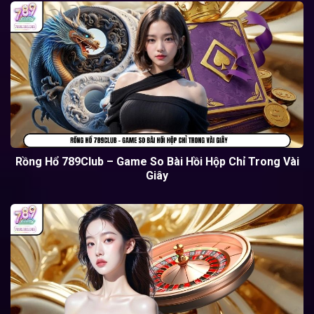
Rồng Hổ 789Club – Game So Bài Hồi Hộp Chỉ Trong Vài
Giây